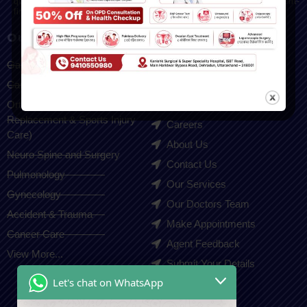
quality, ethical healthcare with modern facilities and a patient-
first approach.
Our Services
Quick Links
Gastroenterology
Home
Cardiologist
Blogs
Orthopedic(Joint
Gallery
Replacement & Sports Injury
Careers
Care)
About Us
Neuro Spine and Surgery
Contact Us
Pulmonology
Our Services
Gynecology
Our Doctors Team
Accident & Trauma
Make Appointments
Cancer Care
Agent Feedback
View More...
Submit Your Details
Let's chat on WhatsApp
Contact Us