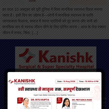
हर साल 10 अक्टूबर को पूरी दुनिया में विश्व मानसिक स्वास्थ्य दिवस मनाया
जाता है। इसी दिन का उद्देश्य है—लोगों में मानसिक स्वास्थ्य के प्रति
जागरूकता फैलाना, समाज में व्याप्त भ्रांतियों को दूर करना और सभी को
मानसिक रूप से स्वस्थ जीवन जीने के लिए प्रेरित करना। आज के तेज़ रफ्तार
जीवन में तनाव, चिंता, […]
Kanishk Hospital - Dehradun’s Trusted Multispeciality
Hospital
Providing advanced, compassionate care across departments
including gynecology, orthopedics, cardiology, gastroenterology,
pulmonology, oncology, and more. Our mission is to deliver high-